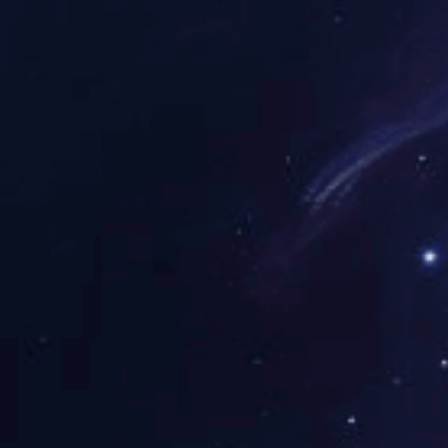
荣誉资质

企业资质
企业专利
企业荣誉
企业业绩

市政工程业绩
公路工程业绩
电力工程业绩
水利工程业绩
业绩展示
开云体育

开云体育
业内动态
联系我们

联系方式
客户留言

市政工程
公路工程
房建工程
当前位置：
开云体育