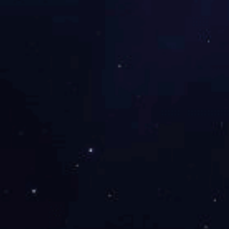
联系方式
留言应用名称：
客户留言
描述：
*
留言内容：
姓名：
性别：
男
女
手机：
电话：
传真：
邮箱：
地址：