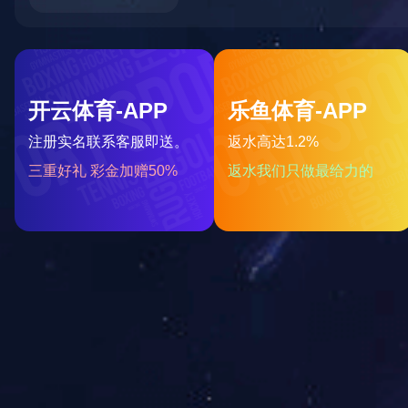
联系方式
客户留言
开云体育
公司简介
荣誉资质
企业资质
企业专利
企业荣誉
企业业绩
市政工程业绩
公路工程业绩
电力工程业绩
水利工程业绩
业绩展示
开云体育
开云体育
业内动态
联系我们
联系方式
客户留言

开云体育
公司简介