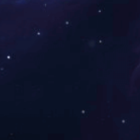
联系方式
福建省龙岩市新罗区东肖镇龙腾南路14号珠江大厦7层701室
0597-2336139
382955834@qq.com
WEBSITE QR CODE
网站二维码
扫一扫进入网站
微信公众号
扫一扫关注微信公众号
ONLINE MESSAGE