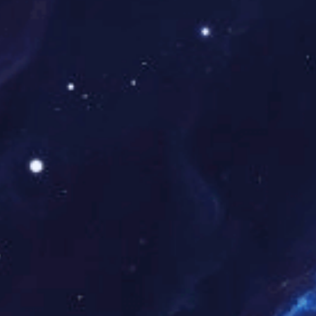
房建工程业绩