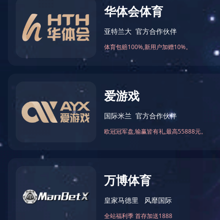
企业业绩
市政工程业绩
公路工程业绩
电力工程业绩
水利工程业绩
房建工程业绩
业绩展示
开云体育

开云体育
开云体育
业内动态
联系我们

联系我们