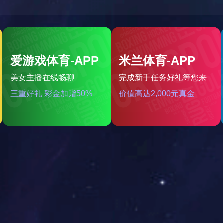
房建工程业绩