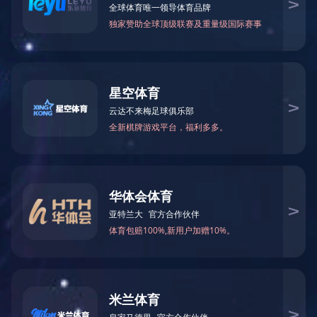
企业业绩
市政工程业绩
公路工程业绩
电力工程业绩
水利工程业绩
房建工程业绩
业绩展示
开云体育

开云体育
开云体育
业内动态
联系我们

联系我们