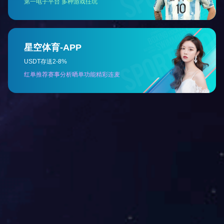
2021年度优秀建筑施工企业
CONTACT INFORMATION
联系方式
福建省龙岩市新罗区东肖镇龙腾南路14号珠江大厦7层701室
0597-2336139
382955834@qq.com
WEBSITE QR CODE
网站二维码
扫一扫进入网站
微信公众号
扫一扫关注微信公众号