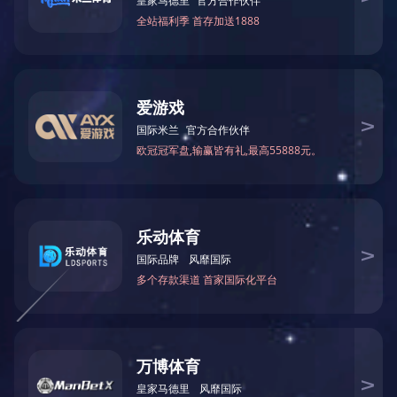
联系方式
客户留言
开云体育
公司简介
荣誉资质
企业资质
企业专利
企业荣誉
企业业绩
市政工程业绩
公路工程业绩
电力工程业绩
水利工程业
绩
房建工程业绩
业绩展示
开云体育
开云体育
业内动态
联系我们
联系方式
客户留言

开云体育