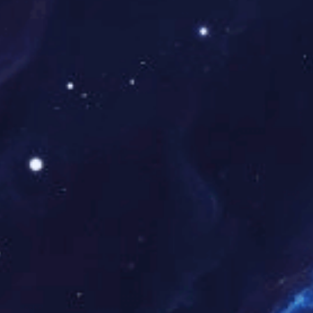
房建工程业绩