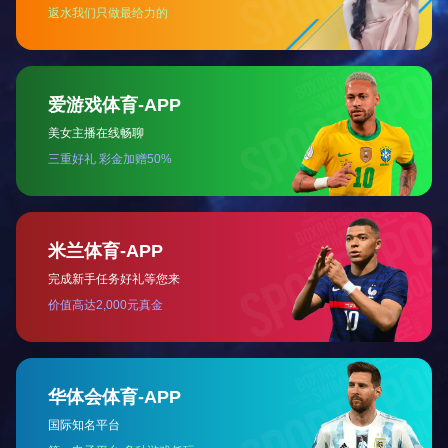
当前位置：
开云体育
/
荣誉资质
/
企业荣誉
/
荣誉
荣誉
工程描述
参数
扫二维码用手机看
未找到相应参数组，请于后台属性模板中添加
上一个
荣誉
下一个