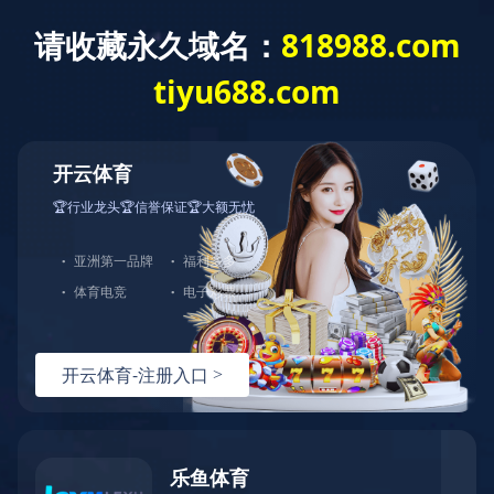
开云体育
开云体育
公司简介
荣誉资质

荣誉资质
企业资质
企业专利
企业荣誉
企业业绩
