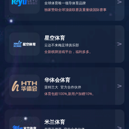
企业业绩
市政工程业绩
公路工程业绩
电力工程业绩
水利工程业绩
房建工程业绩
业绩展示
开云体育

开云体育
开云体育
业内动态
联系我们

联系我们