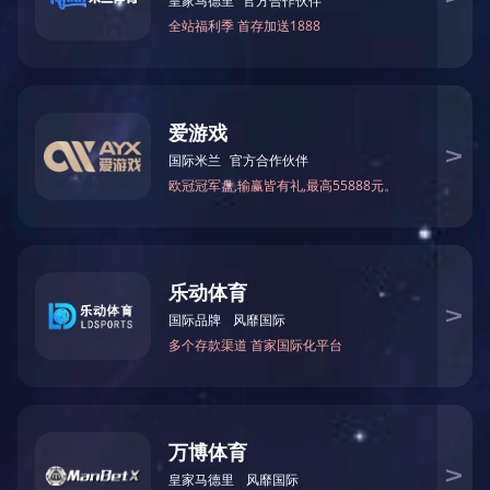
联系方式
客户留言
开云体育
公司简介
荣誉资质
企业资质
企业专利
企业荣誉
企业业绩
市政工程业绩
公路工程业绩
电力工程业绩
水利工程业
绩
房建工程业绩
业绩展示
开云体育
开云体育
业内动态
联系我们
联系方式
客户留言

开云体育