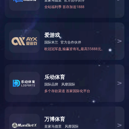
联系方式
客户留言
开云体育
公司简介
荣誉资质
企业资质
企业专利
企业荣誉
企业业绩
市政工程业绩
公路工程业绩
电力工程业绩
水利工程业
绩
房建工程业绩
业绩展示
开云体育
开云体育
业内动态
联系我们
联系方式
客户留言

开云体育